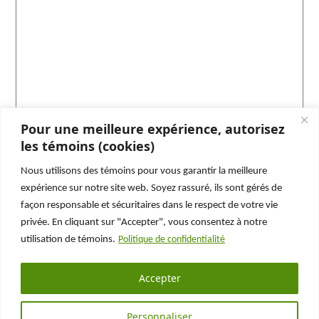
Pour une meilleure expérience, autorisez
les témoins (cookies)
Nous utilisons des témoins pour vous garantir la meilleure
Abonnez-vous et ne manquez rien !
expérience sur notre site web. Soyez rassuré, ils sont gérés de
façon responsable et sécuritaires dans le respect de votre vie
N’oubliez pas de vous abonner à notre page
privée. En cliquant sur "Accepter", vous consentez à notre
Facebook
ou à notre chaîne
Youtube
pour ne plus
utilisation de témoins.
Politique de confidentialité
rien manquer de nos enquêtes !
Accepter
Personnaliser