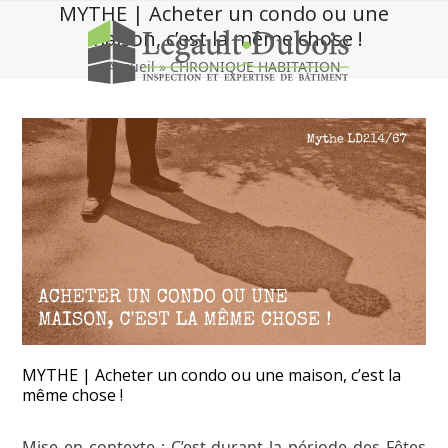
Skip
MYTHE | Acheter un condo ou une
to
maison, c’est la même chose !
content
Accueil
»
CHRONIQUE HABITATION
MYTHE | Acheter un condo ou une maison, c’est la
même chose !
Mise en contexte
: C’est durant la période des Fêtes