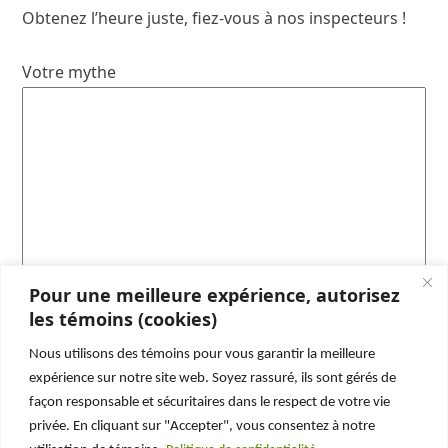
Obtenez l’heure juste, fiez-vous à nos inspecteurs !
Votre mythe
Pour une meilleure expérience, autorisez
les témoins (cookies)
Nous utilisons des témoins pour vous garantir la meilleure
Abonnez-vous et ne manquez rien !
expérience sur notre site web. Soyez rassuré, ils sont gérés de
façon responsable et sécuritaires dans le respect de votre vie
N’oubliez pas de vous abonner à notre page
privée. En cliquant sur "Accepter", vous consentez à notre
Facebook
ou à notre chaîne
Youtube
pour ne plus