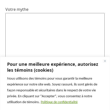
Votre mythe
Pour une meilleure expérience, autorisez
les témoins (cookies)
Nous utilisons des témoins pour vous garantir la meilleure
Abonnez-vous et ne manquez rien !
expérience sur notre site web. Soyez rassuré, ils sont gérés de
façon responsable et sécuritaires dans le respect de votre vie
N’oubliez pas de vous abonner à notre page
privée. En cliquant sur "Accepter", vous consentez à notre
Facebook
ou à notre chaîne
Youtube
pour ne plus
utilisation de témoins.
Politique de confidentialité
rien manquer de nos enquêtes !