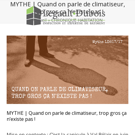
Skip
MYTHE | Quand on parle de climatiseur,
to
trop gros ça n’existe pas !
content
Accueil
»
CHRONIQUE HABITATION
MYTHE | Quand on parle de climatiseur, trop gros ça
n’existe pas !
Mise en contexte
: C’est la canicule à Val Bélair en juin