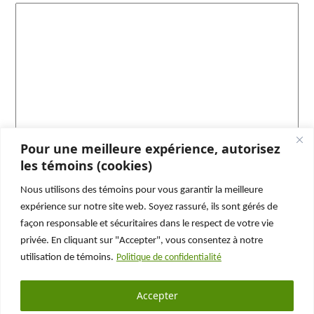
Pour une meilleure expérience, autorisez
les témoins (cookies)
Nous utilisons des témoins pour vous garantir la meilleure
Abonnez-vous et ne manquez rien !
expérience sur notre site web. Soyez rassuré, ils sont gérés de
façon responsable et sécuritaires dans le respect de votre vie
N’oubliez pas de vous abonner à notre page
privée. En cliquant sur "Accepter", vous consentez à notre
Facebook
ou à notre chaîne
Youtube
pour ne plus
utilisation de témoins.
Politique de confidentialité
rien manquer de nos enquêtes !
Accepter