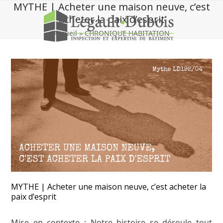
Skip
MYTHE | Acheter une maison neuve, c’est
to
acheter la paix d’esprit
content
Accueil
»
CHRONIQUE HABITATION
MYTHE | Acheter une maison neuve, c’est acheter la
paix d’esprit
Mise en contexte
: Notre histoire se déroule tout