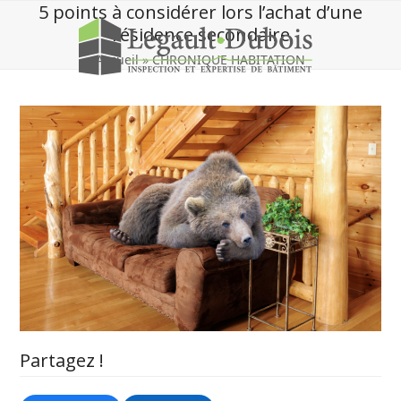
Skip
5 points à considérer lors l’achat d’une
to
résidence secondaire
content
Accueil
»
CHRONIQUE HABITATION
Partagez !