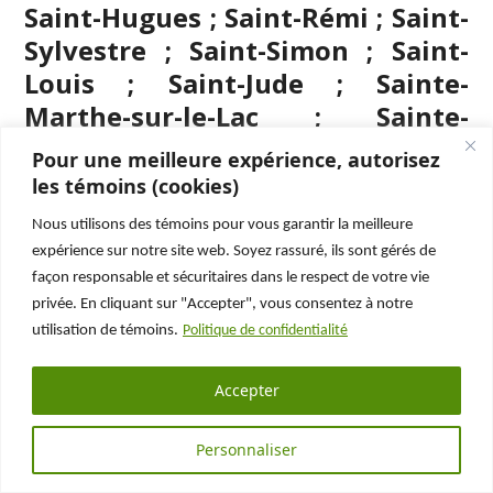
Saint-Hugues ; Saint-Rémi ; Saint-
Sylvestre ; Saint-Simon ; Saint-
Louis ; Saint-Jude ; Sainte-
Marthe-sur-le-Lac ; Sainte-
Catherine ; Saint-Félix-de-
Pour une meilleure expérience, autorisez
Kingsey ; Sainte-Martine ; Sainte-
les témoins (cookies)
Adèle ; Sainte-Anne-de-Bellevue ;
Nous utilisons des témoins pour vous garantir la meilleure
Sainte-Catherine-de-Hatley ;
expérience sur notre site web. Soyez rassuré, ils sont gérés de
Sainte-Anne-de-Sabrevois ;
façon responsable et sécuritaires dans le respect de votre vie
privée. En cliquant sur "Accepter", vous consentez à notre
Sainte-Anne-des-Lacs ; Sainte-
utilisation de témoins.
Politique de confidentialité
Julie ; Saint-Lazare ; Sainte-Foy ;
Saint-Dominique ; Sainte-
Accepter
Marguerite-du-Lac-Masson ;
Sainte-Perpétue ; Sainte-Sophie ;
Personnaliser
Sainte-Anne-des-Plaines ; Saint-