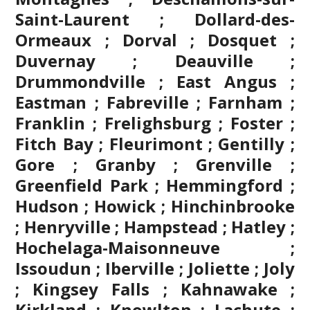
Saint-Laurent ; Dollard-des-
Ormeaux ; Dorval ; Dosquet ;
Duvernay ; Deauville ;
Drummondville ; East Angus ;
Eastman ; Fabreville ; Farnham ;
Franklin ; Frelighsburg ; Foster ;
Fitch Bay ; Fleurimont ; Gentilly ;
Gore ;
Granby
; Grenville ;
Greenfield Park ; Hemmingford ;
Hudson ; Howick ; Hinchinbrooke
; Henryville ; Hampstead ; Hatley ;
Hochelaga-Maisonneuve ;
Issoudun ; Iberville ;
Joliette
; Joly
; Kingsey Falls ; Kahnawake ;
Kirkland ; Knowlton ; Lachute ;