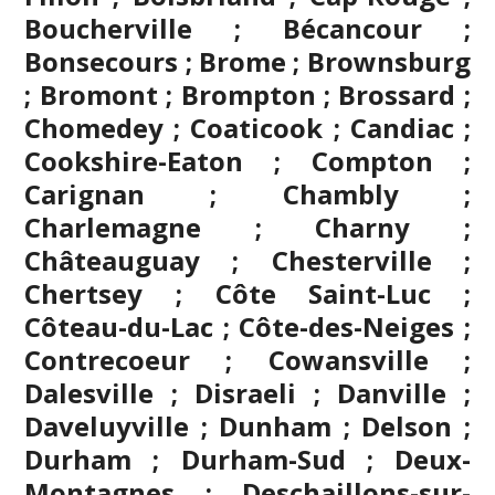
Boucherville ; Bécancour ;
Bonsecours ; Brome ; Brownsburg
;
Bromont
; Brompton ; Brossard ;
Chomedey ; Coaticook ; Candiac ;
Cookshire-Eaton ; Compton ;
Carignan ;
Chambly
;
Charlemagne ; Charny ;
Châteauguay ; Chesterville ;
Chertsey ; Côte Saint-Luc ;
Côteau-du-Lac ; Côte-des-Neiges ;
Contrecoeur ; Cowansville ;
Dalesville ; Disraeli ; Danville ;
Daveluyville ; Dunham ; Delson ;
Durham ; Durham-Sud ; Deux-
Montagnes ; Deschaillons-sur-