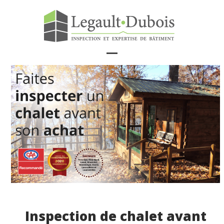
Skip
to
content
Open
Close
mobile
mobile
menu
menu
Inspection de chalet avant