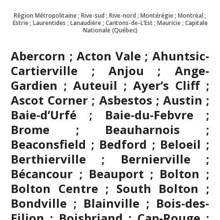
Région Métropolitaine ; Rive-sud ; Rive-nord ; Montérégie ; Montréal ;
Estrie ; Laurentides ; Lanaudière ; Cantons-de-L’Est ; Mauricie ; Capitale
Nationale (Québec)
Abercorn ; Acton Vale ; Ahuntsic-
Cartierville ; Anjou ; Ange-
Gardien ; Auteuil ; Ayer’s Cliff ;
Ascot Corner ; Asbestos ; Austin ;
Baie-d’Urfé ; Baie-du-Febvre ;
Brome ; Beauharnois ;
Beaconsfield ; Bedford ; Beloeil ;
Berthierville ; Bernierville ;
Bécancour ; Beauport ; Bolton ;
Bolton Centre ; South Bolton ;
Bondville ;
Blainville
; Bois-des-
Filion ; Boisbriand ; Cap-Rouge ;