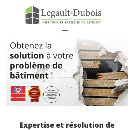
Skip
to
content
Open
Close
mobile
mobile
menu
menu
Expertise et résolution de