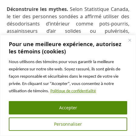
Déconstruire les mythes.
Selon Statistique Canada,
le tier des personnes sondées a affirmé utiliser des
désodorisants d’intérieur comme pots-pourris,
assainisseurs d’air solides ou pulvérisés,
distributeurs d’huiles essentielles ou encens pour
Pour une meilleure expérience, autorisez
améliorer la qualité de l’air intérieur. Pourtant, loin
les témoins (cookies)
d’améliorer la qualité de l’air intérieur, l’utilisation de
tels produits contribuent au contraire à la mauvaise
Nous utilisons des témoins pour vous garantir la meilleure
qualité de l’air en dégageant une panoplie de
expérience sur notre site web. Soyez rassuré, ils sont gérés de
produits chimiques. Ne cherchez plus à camoufler le
façon responsable et sécuritaires dans le respect de votre vie
problème et commencez à le régler !
privée. En cliquant sur "Accepter", vous consentez à notre
utilisation de témoins.
Politique de confidentialité
Pour plus d’information sur la présence de spores de
moisissure et sur la qualité de l’air intérieur, nos
Accepter
experts et inspecteurs spécialisés en analyses et
investigation de la qualité de l’air vous proposent des
Personnaliser
articles qui traitent de différents aspects sur le sujet.
Lisez leurs articles et apprenez-en plus sur les signes