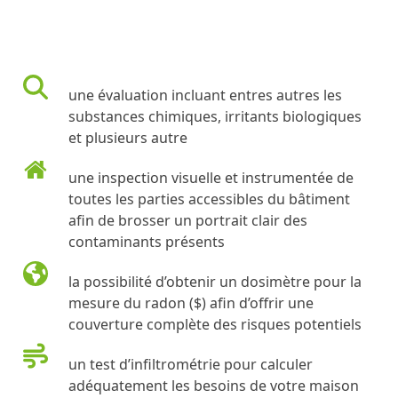
bâtiment batiment expertise légale inspection préachat inspecteur achat maison préachat immobilière inspecteur vice caché inspecteur bâtiment batiment laval montréal longueuil rive-sud rive-nord montreal rive sud rive nord
une évaluation incluant entres autres les
substances chimiques, irritants biologiques
et plusieurs autre
bâtiment batiment expertise légale inspection préachat inspecteur achat maison préachat immobilière inspecteur vice caché inspecteur bâtiment batiment laval montréal longueuil rive-sud rive-nord montreal rive sud rive nord
une inspection visuelle et instrumentée de
toutes les parties accessibles du bâtiment
afin de brosser un portrait clair des
contaminants présents
bâtiment batiment expertise légale inspection préachat inspecteur achat maison préachat immobilière inspecteur vice caché inspecteur bâtiment batiment laval montréal longueuil rive-sud rive-nord montreal rive sud rive nord
la possibilité d’obtenir un dosimètre pour la
mesure du radon ($) afin d’offrir une
couverture complète des risques potentiels
bâtiment batiment expertise légale inspection préachat inspecteur achat maison préachat immobilière inspecteur vice caché inspecteur bâtiment batiment laval montréal longueuil rive-sud rive-nord montreal rive sud rive nord
un test d’infiltrométrie pour calculer
adéquatement les besoins de votre maison