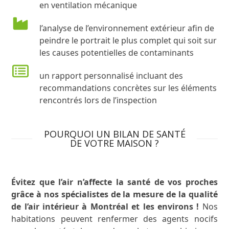
en ventilation mécanique
bâtiment batiment expertise légale inspection préachat inspecteur achat maison préachat immobilière inspecteur vice caché inspecteur bâtiment batiment laval montréal longueuil rive-sud rive-nord montreal rive sud rive nord
l’analyse de l’environnement extérieur afin de
peindre le portrait le plus complet qui soit sur
les causes potentielles de contaminants
bâtiment batiment expertise légale inspection préachat inspecteur achat maison préachat immobilière inspecteur vice caché inspecteur bâtiment batiment laval montréal longueuil rive-sud rive-nord montreal rive sud rive nord
un rapport personnalisé incluant des
recommandations concrètes sur les éléments
rencontrés lors de l’inspection
POURQUOI UN BILAN DE SANTÉ
DE VOTRE MAISON ?
Évitez que l’air n’affecte la santé de vos proches
grâce à nos spécialistes de la mesure de la qualité
de l’air intérieur à Montréal et les environs !
Nos
habitations peuvent renfermer des agents nocifs