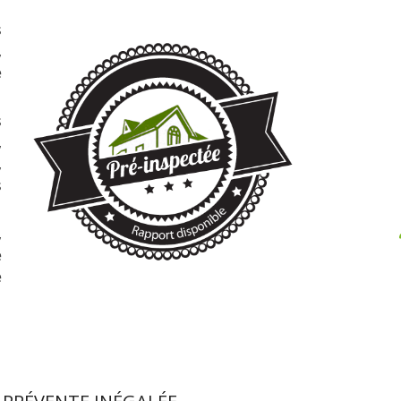
s
,
e
s
,
,
s
,
e
e