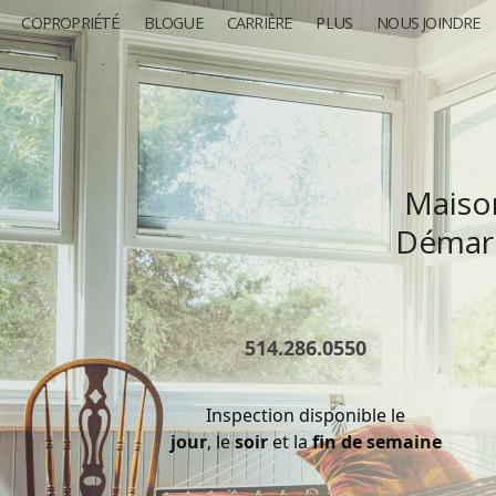
COPROPRIÉTÉ
BLOGUE
CARRIÈRE
PLUS
NOUS JOINDRE
Maison
Démarq
514.286.0550
Inspection disponible le
jour
, le
soir
et la
fin de semaine