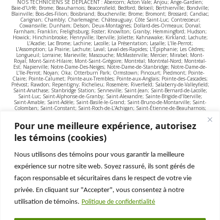
NOS TECHNICIENS SE DÉPLACENT : Abercorn; Acton Vale; Anjou; Ange-Gardien;
Baie-d’Urfé; Brome; Beauharnois; Beaconsfield; Bedford; Beloeil; Berthierville; Bondville;
Blainville; Bois-des-Filion; Boisbriand; Boucherville; Brome; Bromont; Brossard; Candiac;
Carignan; Chambly; Charlemagne; Châteauguay; Côte Saint-Luc; Contrecoeur;
Cowansville; Dunham; Delson; Deux-Montagnes; Dollard-des-Ormeaux; Dorval;
Farnham; Franklin; Frelighsburg; Foster; Knowlton; Granby; Hemmingford; Hudson;
Howick; Hinchinbrooke; Henryville; Iberville; Joliette; Kahnawake; Kirkland; Lachute;
L’Acadie; Lac Brome; Lachine; Lacolle; La Présentation; Lasalle; L’Ile-Perrot;
L’Assomption; La Prairie; Lachute; Laval; Laval-des-Rapides; L’Épiphanie; Les Cèdres;
Longueuil; Lorraine; Marieville; Mascouche; McMasterville; Mercier; Mirabel; Mont-
Royal; Mont-Saint-Hilaire; Mont-Saint-Grégoire; Montréal; Montréal-Nord; Montréal-
Est; Napierville; Notre-Dame-Des-Neiges; Notre-Dame-de-Stanbridge; Notre-Dame-de-
L’Ile-Perrot; Noyan; Oka; Otterburn Park; Ormstown; Pincourt; Piedmont; Pointe-
Claire; Pointe-Calumet; Pointe-aux-Trembles; Pointe-aux-Anglais; Pointe-des-Cascades;
Prévost; Rawdon; Repentigny; Richelieu; Rosemère; Riverfield; Salaberry-de-Valleyfield;
Saint-Anathase; Stanbridge Station; Senneville; Saint-Jean; Saint-Bernard-de-Lacolle;
Saint-Luc; Saint-Alphonse-de-Granby; Saint-Alexandre; Sainte-Brigide-d’Iberville;
Saint-Amable; Saint-Adèle; Saint-Basile-le-Grand; Saint-Bruno-de-Montarville; Saint-
Colomban; Saint-Constant; Saint-Roch-de-L’Achigan; Saint-Étienne-de-Beauharnois;
Sainte-Dorothée; Saint-Eustache; Saint-Félix-de-Valois; Saint-Hyacinthe; Saint-Janvier;
Saint-Jean-sur-Richelieu; Saint-Jean-Baptiste; Saint-Jean-Baptiste-de-Rouville; Saint-
Pour une meilleure expérience, autorisez
Antoine-sur-Richelieu; Saint-Ours; Sorel-Tracy; Sorel; Saint-Jude; Sainte-Julienne;
Saint-Jérôme; Saint-Lambert; Sainte-Madeleine; Saint-urban-Premier; Saint-Marc-sur-
les témoins (cookies)
Richelieu; Saint-Roch-de-Richelieu; Saint-Césaire; Saint-Damase; Saint-Mathias-sur-
Richelieu; Saint-Mathieu-de-Beloeil; Saint-Armand; Sainte-Victoire-de-Sorel; Sainte-
Pie; Saint-Chrysostome; Saint-Pierre; Saint-Sauveur; Saint-Rémi; Sainte-Catherine;
Nous utilisons des témoins pour vous garantir la meilleure
Sainte-Martine; Sainte-Adèle; Sainte-Anne-de-Bellevue; Sainte-Anne-de-Sabrevois;
Sainte-Anne-des-Lacs; Sainte-Julie; Sainte-Marguerite-du-Lac-Masson; Sainte-Sophie;
expérience sur notre site web. Soyez rassuré, ils sont gérés de
Sainte-Anne-des-Plaines; Sainte-Thérèse; Sainte-Rose; Sutton; Terrebonne;
Tétreaultville; Val-morin; Valcourt; Varennes; Verchère; Vaudreuil-Dorion; Vaudreuil-
façon responsable et sécuritaires dans le respect de votre vie
sur-le-Lac; Ville Saint-Laurent; Venise-en-Québec; Waterloo; Westmount;
privée. En cliquant sur "Accepter", vous consentez à notre
POLITIQUE DE
CONFIDENTIALITÉ
LEGAULT-DUBOIS
utilisation de témoins.
Politique de confidentialité