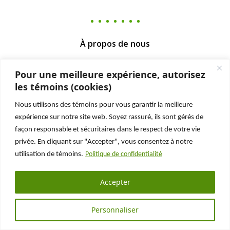
À propos de nous
Chroniques Habitations
Pour une meilleure expérience, autorisez
Foire aux questions
les témoins (cookies)
L'inspecteur de l'inconnu
Le Fonds Legault-Dubois
Nous utilisons des témoins pour vous garantir la meilleure
Faites carrière chez nous
expérience sur notre site web. Soyez rassuré, ils sont gérés de
Liens utiles
façon responsable et sécuritaires dans le respect de votre vie
Sondage qualité
privée. En cliquant sur "Accepter", vous consentez à notre
Programme Rénoclimat
utilisation de témoins.
Politique de confidentialité
Accepter
Pour nous joindre
Personnaliser
Téléphone
: 514.286.0550
Sans frais
: 1.877.286.0550