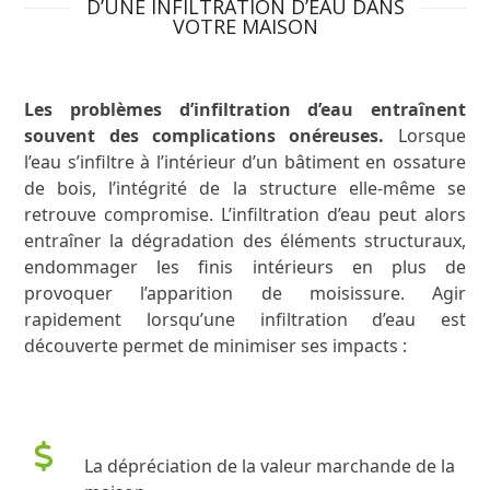
D’UNE INFILTRATION D’EAU DANS
VOTRE MAISON
Les problèmes d’infiltration d’eau entraînent
souvent des complications onéreuses.
Lorsque
l’eau s’infiltre à l’intérieur d’un bâtiment en ossature
de bois, l’intégrité de la structure elle-même se
retrouve compromise. L’infiltration d’eau peut alors
entraîner la dégradation des éléments structuraux,
endommager les finis intérieurs en plus de
provoquer l’apparition de moisissure. Agir
rapidement lorsqu’une infiltration d’eau est
découverte permet de minimiser ses impacts :
bâtiment batiment expertise légale inspection préachat inspecteur achat maison préachat immobilière inspecteur vice caché inspecteur bâtiment batiment laval montréal longueuil rive-sud rive-nord montreal rive sud rive nord
La dépréciation de la valeur marchande de la