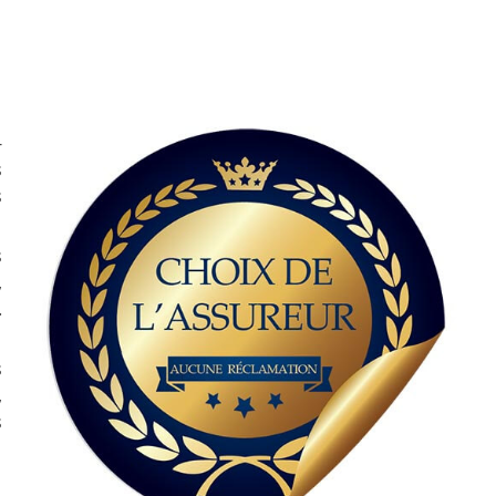
-
s
s
s
,
.
s
,
s