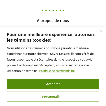
À propos de nous
Chroniques Habitations
Pour une meilleure expérience, autorisez
Foire aux questions
les témoins (cookies)
L'inspecteur de l'inconnu
Le Fonds Legault-Dubois
Nous utilisons des témoins pour vous garantir la meilleure
Faites carrière chez nous
expérience sur notre site web. Soyez rassuré, ils sont gérés de
Liens utiles
façon responsable et sécuritaires dans le respect de votre vie
Sondage qualité
privée. En cliquant sur "Accepter", vous consentez à notre
Programme Rénoclimat
utilisation de témoins.
Politique de confidentialité
Accepter
Pour nous joindre
Personnaliser
Téléphone
: 514.286.0550
Sans frais
: 1.877.286.0550