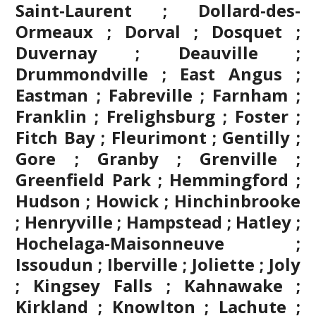
Saint-Laurent ; Dollard-des-
Ormeaux ; Dorval ; Dosquet ;
Duvernay ; Deauville ;
Drummondville ; East Angus ;
Eastman ; Fabreville ; Farnham ;
Franklin ; Frelighsburg ; Foster ;
Fitch Bay ; Fleurimont ; Gentilly ;
Gore ;
Granby
; Grenville ;
Greenfield Park ; Hemmingford ;
Hudson ; Howick ; Hinchinbrooke
; Henryville ; Hampstead ; Hatley ;
Hochelaga-Maisonneuve ;
Issoudun ; Iberville ;
Joliette
; Joly
; Kingsey Falls ; Kahnawake ;
Kirkland ; Knowlton ; Lachute ;