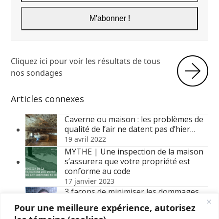
adresse
courriel
M'abonner !
Cliquez ici pour voir les résultats de tous
nos sondages
Articles connexes
Caverne ou maison : les problèmes de
qualité de l’air ne datent pas d’hier…
19 avril 2022
MYTHE | Une inspection de la maison
s’assurera que votre propriété est
conforme au code
17 janvier 2023
3 façons de minimiser les dommages
reliés à votre chauffe-eau
Pour une meilleure expérience, autorisez
27 octobre 2016