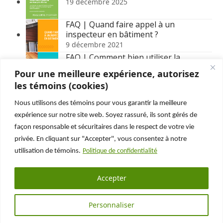
19 décembre 2025
FAQ | Quand faire appel à un
inspecteur en bâtiment ?
9 décembre 2021
FAQ | Comment bien utiliser la
thermographie pour sa maison ?
Pour une meilleure expérience, autorisez
3 mars 2026
les témoins (cookies)
FAQ | Combien coûte une mini maison
?
Nous utilisons des témoins pour vous garantir la meilleure
20 octobre 2025
expérience sur notre site web. Soyez rassuré, ils sont gérés de
FAQ | Quelles sont les étapes lors de la
façon responsable et sécuritaires dans le respect de votre vie
découverte d’une infiltration d’eau ?
privée. En cliquant sur "Accepter", vous consentez à notre
31 juillet 2026
utilisation de témoins.
Politique de confidentialité
Suivez nous sur :
Accepter
Facebook
LinkedIn
YouTube
Personnaliser