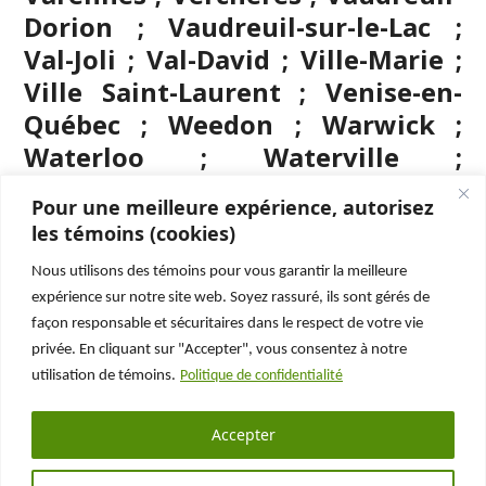
Dorion ; Vaudreuil-sur-le-Lac ;
Val-Joli ; Val-David ; Ville-Marie ;
Ville Saint-Laurent ; Venise-en-
Québec ; Weedon ; Warwick ;
Waterloo ; Waterville ;
Westmount ; Windsor ; Wickham ;
Pour une meilleure expérience, autorisez
Wolinak ; Wotton ; Yamachiche ;
les témoins (cookies)
Yamaska.
Nous utilisons des témoins pour vous garantir la meilleure
expérience sur notre site web. Soyez rassuré, ils sont gérés de
façon responsable et sécuritaires dans le respect de votre vie
privée. En cliquant sur "Accepter", vous consentez à notre
utilisation de témoins.
Politique de confidentialité
POLITIQUE DE
CONFIDENTIALITÉ
LEGAULT-DUBOIS
Accepter
Legault-Dubois inc. © 2015-2026 – Tous droits réservés
>