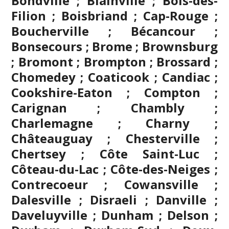
Bondville ;
Blainville
; Bois-des-
Filion ; Boisbriand ; Cap-Rouge ;
Boucherville ; Bécancour ;
Bonsecours ; Brome ; Brownsburg
;
Bromont
; Brompton ; Brossard ;
Chomedey ; Coaticook ; Candiac ;
Cookshire-Eaton ; Compton ;
Carignan ;
Chambly
;
Charlemagne ; Charny ;
Châteauguay ; Chesterville ;
Chertsey ; Côte Saint-Luc ;
Côteau-du-Lac ; Côte-des-Neiges ;
Contrecoeur ; Cowansville ;
Dalesville ; Disraeli ; Danville ;
Daveluyville ; Dunham ; Delson ;