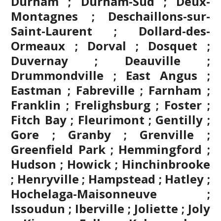
Durham ; Durham-Sud ; Deux-
Montagnes ; Deschaillons-sur-
Saint-Laurent ; Dollard-des-
Ormeaux ; Dorval ; Dosquet ;
Duvernay ; Deauville ;
Drummondville ; East Angus ;
Eastman ; Fabreville ; Farnham ;
Franklin ; Frelighsburg ; Foster ;
Fitch Bay ; Fleurimont ; Gentilly ;
Gore ;
Granby
; Grenville ;
Greenfield Park ; Hemmingford ;
Hudson ; Howick ; Hinchinbrooke
; Henryville ; Hampstead ; Hatley ;
Hochelaga-Maisonneuve ;
Issoudun ; Iberville ;
Joliette
; Joly