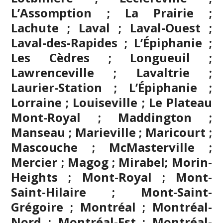
L’Assomption
; La Prairie ;
Lachute ;
Laval
; Laval-Ouest ;
Laval-des-Rapides ; L’Épiphanie ;
Les Cèdres ; Longueuil ;
Lawrenceville ; Lavaltrie ;
Laurier-Station ; L’Épiphanie ;
Lorraine ; Louiseville ; Le Plateau
Mont-Royal ; Maddington ;
Manseau ; Marieville ; Maricourt ;
Mascouche
; McMasterville ;
Mercier ;
Magog
;
Mirabel
; Morin-
Heights ; Mont-Royal ; Mont-
Saint-Hilaire ; Mont-Saint-
Grégoire ;
Montréal
; Montréal-
Nord ; Montréal-Est ; Montréal-