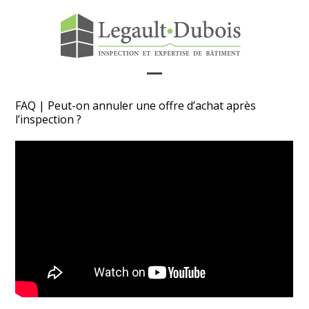
Skip
to
content
Open
Close
FAQ | Peut-on annuler une offre d’achat après
mobile
mobile
l’inspection ?
menu
menu