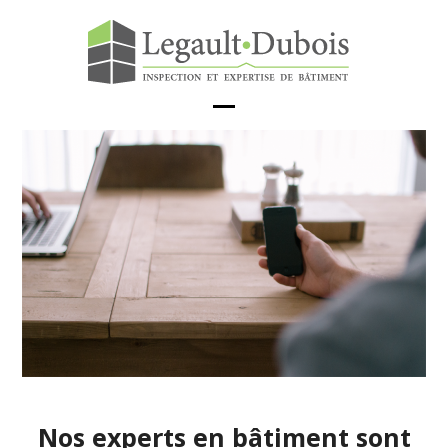
Skip
to
content
Open
Close
mobile
mobile
menu
menu
Nos experts en bâtiment sont