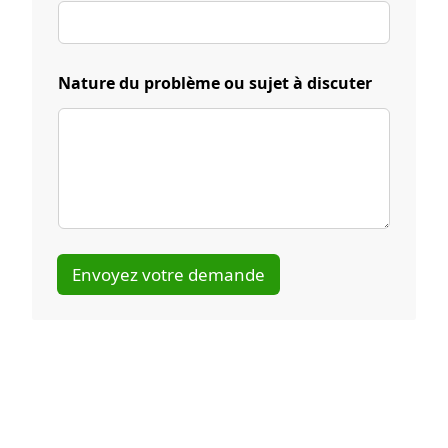
t
Nature du problème ou sujet à discuter
é
l
é
p
h
o
n
e
N
o
Envoyez votre demande
m
d
e