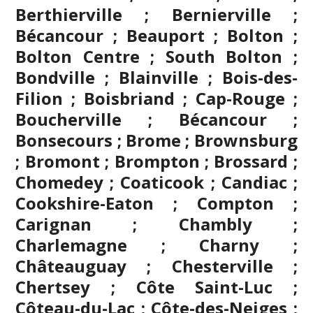
Berthierville ; Bernierville ;
Bécancour ; Beauport ; Bolton ;
Bolton Centre ; South Bolton ;
Bondville ;
Blainville
; Bois-des-
Filion ; Boisbriand ; Cap-Rouge ;
Boucherville ; Bécancour ;
Bonsecours ; Brome ; Brownsburg
;
Bromont
; Brompton ; Brossard ;
Chomedey ; Coaticook ; Candiac ;
Cookshire-Eaton ; Compton ;
Carignan ;
Chambly
;
Charlemagne ; Charny ;
Châteauguay ; Chesterville ;
Chertsey ; Côte Saint-Luc ;
Côteau-du-Lac ; Côte-des-Neiges ;