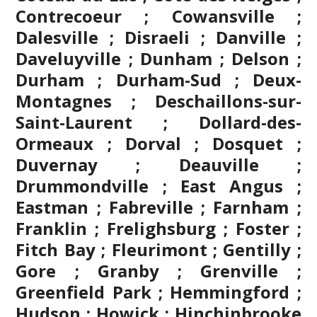
Contrecoeur ; Cowansville ;
Dalesville ; Disraeli ; Danville ;
Daveluyville ; Dunham ; Delson ;
Durham ; Durham-Sud ; Deux-
Montagnes ; Deschaillons-sur-
Saint-Laurent ; Dollard-des-
Ormeaux ; Dorval ; Dosquet ;
Duvernay ; Deauville ;
Drummondville ; East Angus ;
Eastman ; Fabreville ; Farnham ;
Franklin ; Frelighsburg ; Foster ;
Fitch Bay ; Fleurimont ; Gentilly ;
Gore ;
Granby
; Grenville ;
Greenfield Park ; Hemmingford ;
Hudson ; Howick ; Hinchinbrooke