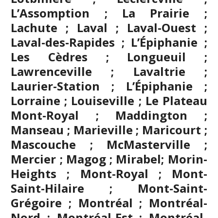
L’Assomption
; La Prairie ;
Lachute ;
Laval
; Laval-Ouest ;
Laval-des-Rapides ; L’Épiphanie ;
Les Cèdres ; Longueuil ;
Lawrenceville ; Lavaltrie ;
Laurier-Station ; L’Épiphanie ;
Lorraine ; Louiseville ; Le Plateau
Mont-Royal ; Maddington ;
Manseau ; Marieville ; Maricourt ;
Mascouche
; McMasterville ;
Mercier ;
Magog
;
Mirabel
; Morin-
Heights ; Mont-Royal ; Mont-
Saint-Hilaire ; Mont-Saint-
Grégoire ;
Montréal
; Montréal-
Nord ; Montréal-Est ; Montréal-