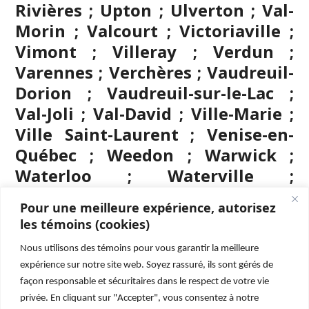
Rivières ; Upton ; Ulverton ; Val-
Morin ; Valcourt ; Victoriaville ;
Vimont ; Villeray ; Verdun ;
Varennes ; Verchères ; Vaudreuil-
Dorion ; Vaudreuil-sur-le-Lac ;
Val-Joli ; Val-David ; Ville-Marie ;
Ville Saint-Laurent ; Venise-en-
Québec ; Weedon ; Warwick ;
Waterloo ; Waterville ;
Westmount ; Windsor ; Wickham ;
Pour une meilleure expérience, autorisez
Wolinak ; Wotton ; Yamachiche ;
les témoins (cookies)
Yamaska.
Nous utilisons des témoins pour vous garantir la meilleure
expérience sur notre site web. Soyez rassuré, ils sont gérés de
façon responsable et sécuritaires dans le respect de votre vie
privée. En cliquant sur "Accepter", vous consentez à notre