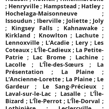
; Henryville ; Hampstead ; Hatley ;
Hochelaga-Maisonneuve ;
Issoudun ; Iberville ;
Joliette
; Joly
; Kingsey Falls ; Kahnawake ;
Kirkland ; Knowlton ; Lachute ;
Lennoxville ; L’Acadie ; Lery ; Les
Coteaux ; L’Île-Cadieux ; La Petite-
Patrie ; Lac Brome ; Lachine ;
Lacolle ; L’Île-des-Sœurs ; La
Présentation ; La Plaine ;
L’Ancienne-Lorette ; La Plaine ; Le
Gardeur ; Le Sang-Précieux ;
Laval-sur-le-Lac ; Lasalle ; L’Île-
Bizard ; L’Île-Perrot ; L’Île-Dorval ;
Lotbinière ; Leclercville ;