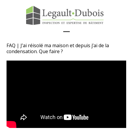
Skip
to
content
Open
Close
FAQ | J’ai réisolé ma maison et depuis j’ai de la
mobile
mobile
condensation. Que faire ?
menu
menu