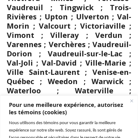
Vaudreuil ; Tingwick ; Trois-
Rivières ; Upton ; Ulverton ; Val-
Morin ; Valcourt ; Victoriaville ;
Vimont ; Villeray ; Verdun ;
Varennes ; Verchères ; Vaudreuil-
Dorion ; Vaudreuil-sur-le-Lac ;
Val-Joli ; Val-David ; Ville-Marie ;
Ville Saint-Laurent ; Venise-en-
Québec ; Weedon ; Warwick ;
Waterloo ; Waterville ;
Westmount ; Windsor ; Wickham ;
Pour une meilleure expérience, autorisez
Wolinak ; Wotton ; Yamachiche ;
les témoins (cookies)
Yamaska.
Nous utilisons des témoins pour vous garantir la meilleure
expérience sur notre site web. Soyez rassuré, ils sont gérés de
façon responsable et sécuritaires dans le respect de votre vie