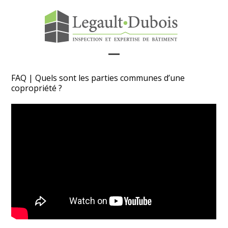
Skip
to
content
Open
Close
FAQ | Quels sont les parties communes d’une
mobile
mobile
copropriété ?
menu
menu