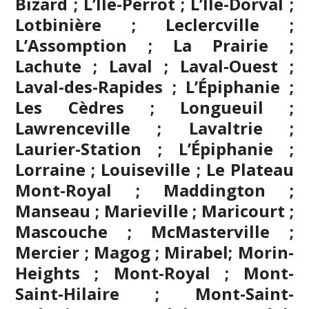
Bizard ; L’Île-Perrot ; L’Île-Dorval ;
Lotbinière ; Leclercville ;
L’Assomption
; La Prairie ;
Lachute ;
Laval
; Laval-Ouest ;
Laval-des-Rapides ; L’Épiphanie ;
Les Cèdres ; Longueuil ;
Lawrenceville ; Lavaltrie ;
Laurier-Station ; L’Épiphanie ;
Lorraine ; Louiseville ; Le Plateau
Mont-Royal ; Maddington ;
Manseau ; Marieville ; Maricourt ;
Mascouche
; McMasterville ;
Mercier ;
Magog
;
Mirabel
; Morin-
Heights ; Mont-Royal ; Mont-
Saint-Hilaire ; Mont-Saint-