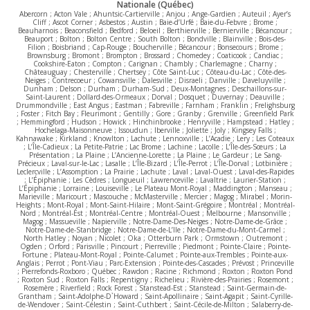
Nationale (Québec)
Abercorn ; Acton Vale ; Ahuntsic-Cartierville ; Anjou ; Ange-Gardien ; Auteuil ; Ayer’s
Cliff ; Ascot Corner ; Asbestos ; Austin ; Baie-d’Urfé ; Baie-du-Febvre ; Brome ;
Beauharnois ; Beaconsfield ; Bedford ; Beloeil ; Berthierville ; Bernierville ; Bécancour ;
Beauport ; Bolton ; Bolton Centre ; South Bolton ; Bondville ; Blainville ; Bois-des-
Filion ; Boisbriand ; Cap-Rouge ; Boucherville ; Bécancour ; Bonsecours ; Brome ;
Brownsburg ; Bromont ; Brompton ; Brossard ; Chomedey ; Coaticook ; Candiac ;
Cookshire-Eaton ; Compton ; Carignan ; Chambly ; Charlemagne ; Charny ;
Châteauguay ; Chesterville ; Chertsey ; Côte Saint-Luc ; Côteau-du-Lac ; Côte-des-
Neiges ; Contrecoeur ; Cowansville ; Dalesville ; Disraeli ; Danville ; Daveluyville ;
Dunham ; Delson ; Durham ; Durham-Sud ; Deux-Montagnes ; Deschaillons-sur-
Saint-Laurent ; Dollard-des-Ormeaux ; Dorval ; Dosquet ; Duvernay ; Deauville ;
Drummondville ; East Angus ; Eastman ; Fabreville ; Farnham ; Franklin ; Frelighsburg
; Foster ; Fitch Bay ; Fleurimont ; Gentilly ; Gore ; Granby ; Grenville ; Greenfield Park
; Hemmingford ; Hudson ; Howick ; Hinchinbrooke ; Henryville ; Hampstead ; Hatley ;
Hochelaga-Maisonneuve ; Issoudun ; Iberville ; Joliette ; Joly ; Kingsey Falls ;
Kahnawake ; Kirkland ; Knowlton ; Lachute ; Lennoxville ; L’Acadie ; Lery ; Les Coteaux
; L’Île-Cadieux ; La Petite-Patrie ; Lac Brome ; Lachine ; Lacolle ; L’Île-des-Sœurs ; La
Présentation ; La Plaine ; L’Ancienne-Lorette ; La Plaine ; Le Gardeur ; Le Sang-
Précieux ; Laval-sur-le-Lac ; Lasalle ; L’Île-Bizard ; L’Île-Perrot ; L’Île-Dorval ; Lotbinière ;
Leclercville ; L’Assomption ; La Prairie ; Lachute ; Laval ; Laval-Ouest ; Laval-des-Rapides
; L’Épiphanie ; Les Cèdres ; Longueuil ; Lawrenceville ; Lavaltrie ; Laurier-Station ;
L’Épiphanie ; Lorraine ; Louiseville ; Le Plateau Mont-Royal ; Maddington ; Manseau ;
Marieville ; Maricourt ; Mascouche ; McMasterville ; Mercier ; Magog ; Mirabel ; Morin-
Heights ; Mont-Royal ; Mont-Saint-Hilaire ; Mont-Saint-Grégoire ; Montréal ; Montréal-
Nord ; Montréal-Est ; Montréal-Centre ; Montréal-Ouest ; Melbourne ; Mansonville ;
Magog ; Massueville ; Napierville ; Notre-Dame-Des-Neiges ; Notre-Dame-de-Grâce ;
Notre-Dame-de-Stanbridge ; Notre-Dame-de-L’Ile ; Notre-Dame-du-Mont-Carmel ;
North Hatley ; Noyan ; Nicolet ; Oka ; Otterburn Park ; Ormstown ; Outremont ;
Ogden ; Orford ; Parisville ; Pincourt ; Pierreville ; Piedmont ; Pointe-Claire ; Pointe-
Fortune ; Plateau-Mont-Royal ; Pointe-Calumet ; Pointe-aux-Trembles ; Pointe-aux-
Anglais ; Perrot ; Pont-Viau ; Parc-Extension ; Pointe-des-Cascades ; Prévost ; Princeville
; Pierrefonds-Roxboro ; Québec ; Rawdon ; Racine ; Richmond ; Roxton ; Roxton Pond
; Roxton Sud ; Roxton Falls ; Repentigny ; Richelieu ; Rivière-des-Prairies ; Rosemont ;
Rosemère ; Riverfield ; Rock Forest ; Stanstead-Est ; Stanstead ; Saint-Germain-de-
Grantham ; Saint-Adolphe-D`Howard ; Saint-Apollinaire ; Saint-Agapit ; Saint-Cyrille-
de-Wendover ; Saint-Célestin ; Saint-Cuthbert ; Saint-Cécile-de-Milton ; Salaberry-de-