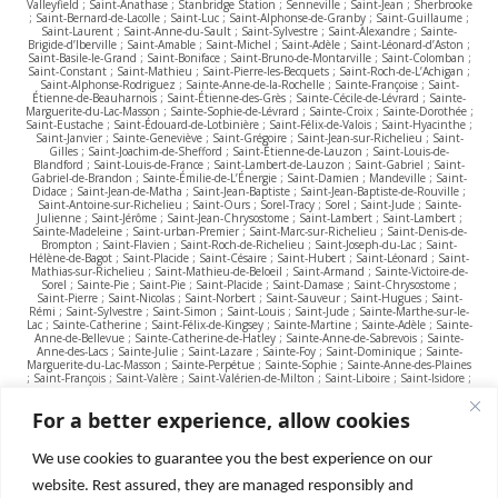
Valleyfield ; Saint-Anathase ; Stanbridge Station ; Senneville ; Saint-Jean ; Sherbrooke
; Saint-Bernard-de-Lacolle ; Saint-Luc ; Saint-Alphonse-de-Granby ; Saint-Guillaume ;
Saint-Laurent ; Saint-Anne-du-Sault ; Saint-Sylvestre ; Saint-Alexandre ; Sainte-
Brigide-d’Iberville ; Saint-Amable ; Saint-Michel ; Saint-Adèle ; Saint-Léonard-d’Aston ;
Saint-Basile-le-Grand ; Saint-Boniface ; Saint-Bruno-de-Montarville ; Saint-Colomban ;
Saint-Constant ; Saint-Mathieu ; Saint-Pierre-les-Becquets ; Saint-Roch-de-L’Achigan ;
Saint-Alphonse-Rodriguez ; Sainte-Anne-de-la-Rochelle ; Sainte-Françoise ; Saint-
Étienne-de-Beauharnois ; Saint-Étienne-des-Grès ; Sainte-Cécile-de-Lévrard ; Sainte-
Marguerite-du-Lac-Masson ; Sainte-Sophie-de-Lévrard ; Sainte-Croix ; Sainte-Dorothée ;
Saint-Eustache ; Saint-Édouard-de-Lotbinière ; Saint-Félix-de-Valois ; Saint-Hyacinthe ;
Saint-Janvier ; Sainte-Geneviève ; Saint-Grégoire ; Saint-Jean-sur-Richelieu ; Saint-
Gilles ; Saint-Joachim-de-Shefford ; Saint-Étienne-de-Lauzon ; Saint-Louis-de-
Blandford ; Saint-Louis-de-France ; Saint-Lambert-de-Lauzon ; Saint-Gabriel ; Saint-
Gabriel-de-Brandon ; Sainte-Émilie-de-L’Énergie ; Saint-Damien ; Mandeville ; Saint-
Didace ; Saint-Jean-de-Matha ; Saint-Jean-Baptiste ; Saint-Jean-Baptiste-de-Rouville ;
Saint-Antoine-sur-Richelieu ; Saint-Ours ; Sorel-Tracy ; Sorel ; Saint-Jude ; Sainte-
Julienne ; Saint-Jérôme ; Saint-Jean-Chrysostome ; Saint-Lambert ; Saint-Lambert ;
Sainte-Madeleine ; Saint-urban-Premier ; Saint-Marc-sur-Richelieu ; Saint-Denis-de-
Brompton ; Saint-Flavien ; Saint-Roch-de-Richelieu ; Saint-Joseph-du-Lac ; Saint-
Hélène-de-Bagot ; Saint-Placide ; Saint-Césaire ; Saint-Hubert ; Saint-Léonard ; Saint-
Mathias-sur-Richelieu ; Saint-Mathieu-de-Beloeil ; Saint-Armand ; Sainte-Victoire-de-
Sorel ; Sainte-Pie ; Saint-Pie ; Saint-Placide ; Saint-Damase ; Saint-Chrysostome ;
Saint-Pierre ; Saint-Nicolas ; Saint-Norbert ; Saint-Sauveur ; Saint-Hugues ; Saint-
Rémi ; Saint-Sylvestre ; Saint-Simon ; Saint-Louis ; Saint-Jude ; Sainte-Marthe-sur-le-
Lac ; Sainte-Catherine ; Saint-Félix-de-Kingsey ; Sainte-Martine ; Sainte-Adèle ; Sainte-
Anne-de-Bellevue ; Sainte-Catherine-de-Hatley ; Sainte-Anne-de-Sabrevois ; Sainte-
Anne-des-Lacs ; Sainte-Julie ; Saint-Lazare ; Sainte-Foy ; Saint-Dominique ; Sainte-
Marguerite-du-Lac-Masson ; Sainte-Perpétue ; Sainte-Sophie ; Sainte-Anne-des-Plaines
; Saint-François ; Saint-Valère ; Saint-Valérien-de-Milton ; Saint-Liboire ; Saint-Isidore ;
Saint-Majorique ; Saint-Vincent-de-Paul ; Saint-Philippe ; Saint-Wenceslas ; Saint-
Zotique ; Sainte-Thérèse ; Sainte-Rose ; Shawinigan ; Sutton; Stoke ; Terrebonne ;
For a better experience, allow cookies
Tétreaultville ; Thetford Mines ; Terrasse-Vaudreuil ; Tingwick ; Trois-Rivières ; Upton ;
Ulverton ; Val-Morin ; Valcourt ; Victoriaville ; Vimont ; Villeray ; Verdun ; Varennes ;
Verchères ; Vaudreuil-Dorion ; Vaudreuil-sur-le-Lac ; Val-Joli ; Val-David ; Ville-Marie ;
Ville Saint-Laurent ; Venise-en-Québec ; Weedon ; Warwick ; Waterloo ; Waterville ;
We use cookies to guarantee you the best experience on our
Westmount ; Windsor ; Wickham ; Wolinak ; Wotton ; Yamachiche ; Yamaska.
website. Rest assured, they are managed responsibly and